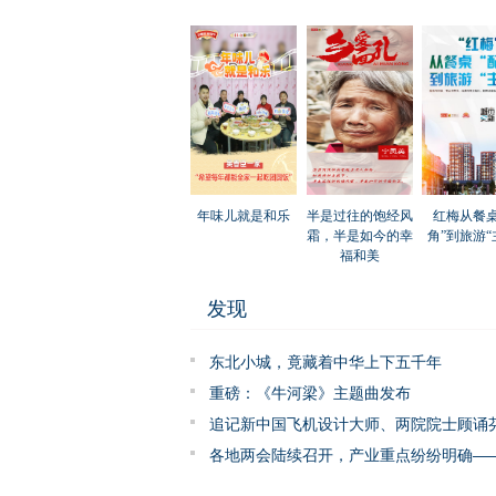
年味儿就是和乐
半是过往的饱经风
红梅从餐桌
霜，半是如今的幸
角”到旅游“
福和美
发现
东北小城，竟藏着中华上下五千年
重磅：《牛河梁》主题曲发布
追记新中国飞机设计大师、两院院士顾诵
各地两会陆续召开，产业重点纷纷明确——
何抢占新兴产业未来产业赛道