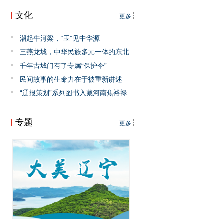
文化
更多
潮起牛河梁，“玉”见中华源
三燕龙城，中华民族多元一体的东北
坐标
千年古城门有了专属“保护伞”
民间故事的生命力在于被重新讲述
“辽报策划”系列图书入藏河南焦裕禄
干部学院 《时间的答案》兰考开讲
专题
更多