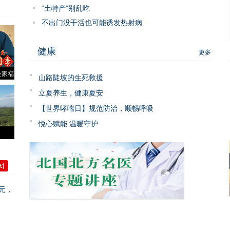
“土特产”别乱吃
不出门没干活也可能诱发热射病
健康
更多
全家福
山路陡坡的生死救援
立夏养生，健康夏安
【世界哮喘日】规范防治，顺畅呼吸
悦心赋能 温暖守护
元，