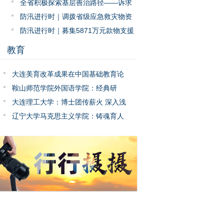
进
全省积极探索基层善治路径——诉求
有处说 问题有人管
防汛进行时｜调拨省级应急救灾物资
近4万件
防汛进行时｜募集5871万元款物支援
灾后重建
教育
大连美育改革成果在中国基础教育论
坛展示推广
鞍山师范学院外国语学院：经典研
读、思辨养成与价值引领 构建英语师
大连理工大学：博士团传薪火 深入浅
范人才自主培养之路
出讲思政
辽宁大学马克思主义学院：铸魂育人
多举措提升思政课教学质量