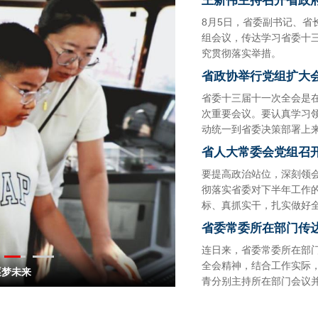
王新伟主持召开省政
8月5日，省委副书记、省
组会议，传达学习省委十
究贯彻落实举措。
省政协举行党组扩大会
省委十三届十一次全会是在
次重要会议。要认真学习
动统一到省委决策部署上
省人大常委会党组召
要提高政治站位，深刻领
彻落实省委对下半年工作
标、真抓实干，扎实做好
省委常委所在部门传
连日来，省委常委所在部
全会精神，结合工作实际
逐梦未来
青分别主持所在部门会议