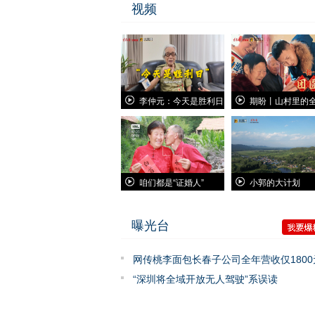
视频
李仲元：今天是胜利日
期盼丨山村里的
咱们都是“证婚人”
小郭的大计划
曝光台
网传桃李面包长春子公司全年营收仅1800
系不实信息！
“深圳将全域开放无人驾驶”系误读
（2026·07·02）