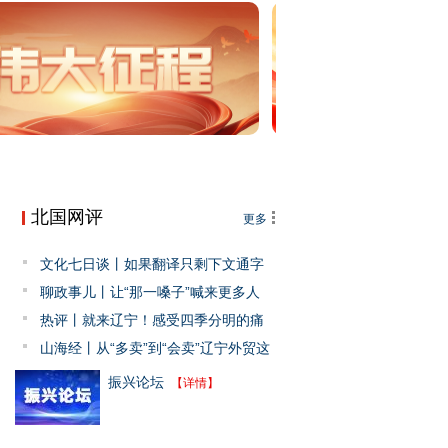
北国网评
更多
文化七日谈丨如果翻译只剩下文通字
顺
聊政事儿丨让“那一嗓子”喊来更多人
热评丨就来辽宁！感受四季分明的痛
快
山海经丨从“多卖”到“会卖”辽宁外贸这
样破题
振兴论坛
【详情】