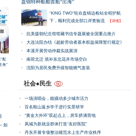
盘锦特种船舶首船“出海”
“KING TWO”轮在盘锦边检站全程护航
下，顺利完成全部口岸查验流
【详情】
抗美援朝纪念馆馆藏书信专题展被全国重点推介
大连法院办结《超龄劳动者基本权益保障暂行规定》
本溪开展劳动仲裁实战展演
南荷北迁 填补东北花卉市场空白
“配
主角”
沈阳为居民免费升级智能燃气套装
社会●民生
一场演唱会，能撬动多少城市活力
百名鞍山返乡学子进行实景研学
“黄金大外环”双起点上，房车挤满营地
芬
凤城为新就业群体打造“友好医院”
 如
丹东开展专项整治规范水上生产作业秩序